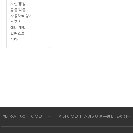
자연/풍경
동물/식물
자동차/비행기
스포츠
애니/게임
일러스트
기타
|
|
|
|
|
회사소개
사이트 이용약관
소프트웨어 이용약관
개인정보 취급방침
라이센스