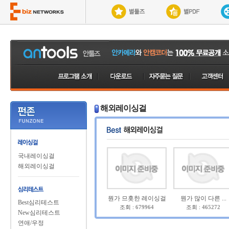
해외레이싱걸
국내레이싱걸
해외레이싱걸
뭔가 므흣한 레이싱걸
뭔가 많이 다른 ...
Best심리테스트
조회 :
679964
조회 :
465272
New심리테스트
연애/우정