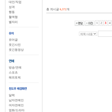
대인/직업
성격
총 게시글
개
6,372
행동
혈액형
별자리
1
2
3
4
유머글
웃긴사진
웃긴동영상
방송/연예
스포츠
해외토픽
달력
남자연예인
여자연예인
영화/드라마