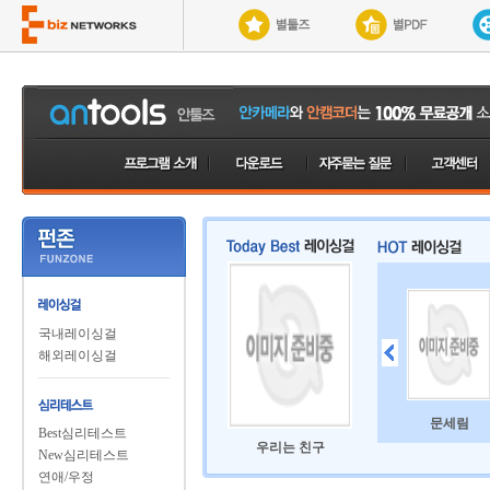
국내레이싱걸
해외레이싱걸
문세림
Best심리테스트
우리는 친구
New심리테스트
연애/우정