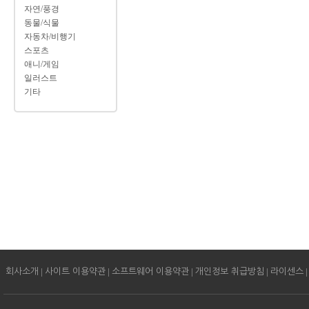
자연/풍경
동물/식물
자동차/비행기
스포츠
애니/게임
일러스트
기타
|
|
|
|
|
회사소개
사이트 이용약관
소프트웨어 이용약관
개인정보 취급방침
라이센스